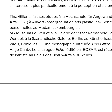
BOZAR, Palais des Beaux-Arts, à Bruxelles en 2015-2016, 
s’intéressent plus particulièrement à la perception et au p
Tina Gillen a fait ses études à la Hochschule für Angewand
Arts (HISK) à Anvers (post graduat en arts plastiques). Son 
personnelles au Mudam Luxembourg, au
M - Museum Leuven et à la Galerie der Stadt Remscheid ; 
Wendel, à la Saarländische Galerie, Berlin, au Künstlerhaus
Wiels, Bruxelles, ... Une monographie intitulée
Tina Gillen
Hatje Cantz. Le catalogue
Echo
, édité par BOZAR, est réce
de l’artiste au Palais des Beaux-Arts à Bruxelles.