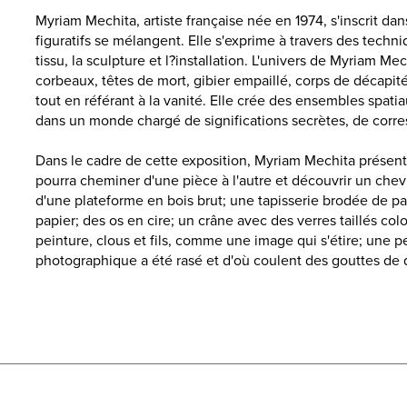
Myriam Mechita, artiste française née en 1974, s'inscrit da
figuratifs se mélangent. Elle s'exprime à travers des techni
tissu, la sculpture et l?installation. L'univers de Myriam M
corbeaux, têtes de mort, gibier empaillé, corps de décapi
tout en référant à la vanité. Elle crée des ensembles spat
dans un monde chargé de significations secrètes, de corr
Dans le cadre de cette exposition, Myriam Mechita présente
pourra cheminer d'une pièce à l'autre et découvrir un chev
d'une plateforme en bois brut; une tapisserie brodée de pa
papier; des os en cire; un crâne avec des verres taillés col
peinture, clous et fils, comme une image qui s'étire; une p
photographique a été rasé et d'où coulent des gouttes de 