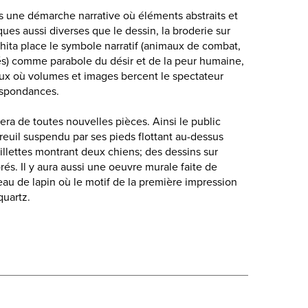
ns une démarche narrative où éléments abstraits et
ques aussi diverses que le dessin, la broderie sur
echita place le symbole narratif (animaux de combat,
tés) comme parabole du désir et de la peur humaine,
iaux où volumes et images bercent le spectateur
espondances.
ra de toutes nouvelles pièces. Ainsi le public
reuil suspendu par ses pieds flottant au-dessus
illettes montrant deux chiens; des dessins sur
orés. Il y aura aussi une oeuvre murale faite de
eau de lapin où le motif de la première impression
quartz.