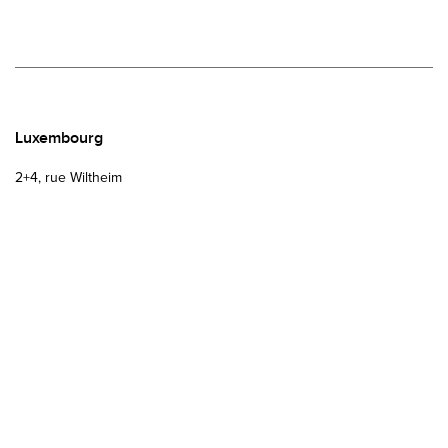
Luxembourg
2+4, rue Wiltheim
2733 Luxembourg
Luxembourg
+352 28 11 25 1
contact@nosbaumreding.com
Bruxelles
Rue de la Concorde 60
1050 Bruxelles