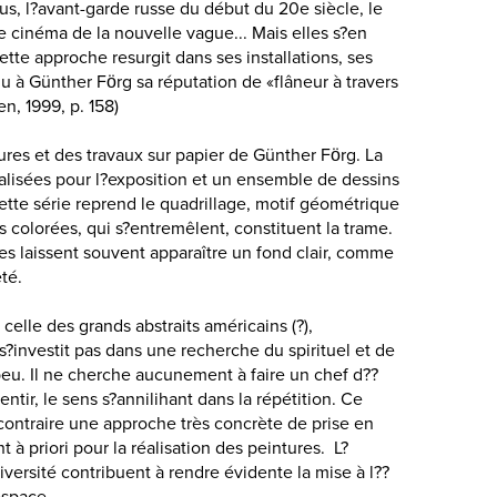
, l?avant-garde russe du début du 20e siècle, le
 cinéma de la nouvelle vague... Mais elles s?en
Cette approche resurgit dans ses installations, ses
lu à Günther Förg sa réputation de «flâneur à travers
en, 1999, p. 158)
res et des travaux sur papier de Günther Förg. La
éalisées pour l?exposition et un ensemble de dessins
ette série reprend le quadrillage, motif géométrique
s colorées, qui s?entremêlent, constituent la trame.
les laissent souvent apparaître un fond clair, comme
té.
 celle des grands abstraits américains (?),
s?investit pas dans une recherche du spirituel et de
peu. Il ne cherche aucunement à faire un chef d??
ntir, le sens s?annilihant dans la répétition. Ce
au contraire une approche très concrète de prise en
à priori pour la réalisation des peintures. L?
iversité contribuent à rendre évidente la mise à l??