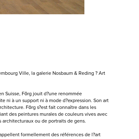
mbourg Ville, la galerie Nosbaum & Reding ? Art
e en Suisse, Förg jouit d?une renommée
mite ni à un support ni à mode d?expression. Son art
chitecture. Förg s?est fait connaître dans les
ciant des peintures murales de couleurs vives avec
architecturaux ou de portraits de gens.
 rappellent formellement des références de l?art