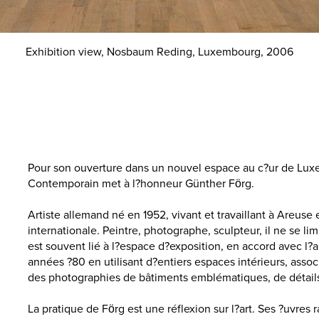
Exhibition view, Nosbaum Reding, Luxembourg, 2006
Pour son ouverture dans un nouvel espace au c?ur de Luxe
Contemporain met à l?honneur Günther Förg.
Artiste allemand né en 1952, vivant et travaillant à Areus
internationale. Peintre, photographe, sculpteur, il ne se li
est souvent lié à l?espace d?exposition, en accord avec l?ar
années ?80 en utilisant d?entiers espaces intérieurs, asso
des photographies de bâtiments emblématiques, de détails 
La pratique de Förg est une réflexion sur l?art. Ses ?uvres