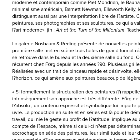
moderne et contemporain comme Piet Mondrian, le Bauhaus
minimalisme américain, Barnett Newman, Ellsworth Kelly, le
distinguent aussi par une interprétation libre de l?artiste. 
peintures, ses photographies et ses sculptures, ce qui a va
l?art moderne». (in :
Art at the Turn of the Millenium
, Tasch
La galerie Nosbaum & Reding présente de nouvelles peintu
première salle met en scène trois toiles de grand format r
se retrouve dans le bureau et la deuxième salle du fond. C
récurrent chez Förg depuis les années ?90. Plusieurs grille
Réalisées avec un trait de pinceau rapide et désinvolte, el
l?horizon, ce qui amène aux peintures beaucoup de légère
« Si formellement la structuration des peintures (?) rappelle
intrinsèquement son approche est très différente. Förg ne 
l?absolu ; un contenu expressif et symbolique lui importe 
uvre. La production en suite et en séries est là pour le déme
travail, qui nie le geste au profit de l?attitude, implique 
compte de l?espace, même si celui-ci n?est pas déterminant 
accrochage en série des peintures, leur similitude et leur d