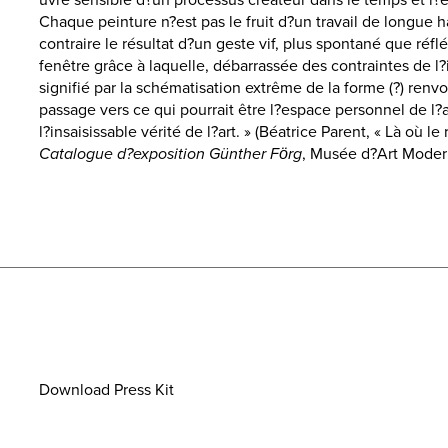
uvre sensible d?un processus créateur dans le temps et l?
Chaque peinture n?est pas le fruit d?un travail de longue h
contraire le résultat d?un geste vif, plus spontané que réf
fenêtre grâce à laquelle, débarrassée des contraintes de l?
signifié par la schématisation extrême de la forme (?) renvoi
passage vers ce qui pourrait être l?espace personnel de l?a
l?insaisissable vérité de l?art. » (Béatrice Parent, « Là où le 
Catalogue d?exposition Günther Förg
, Musée d?Art Moderne
Download Press Kit