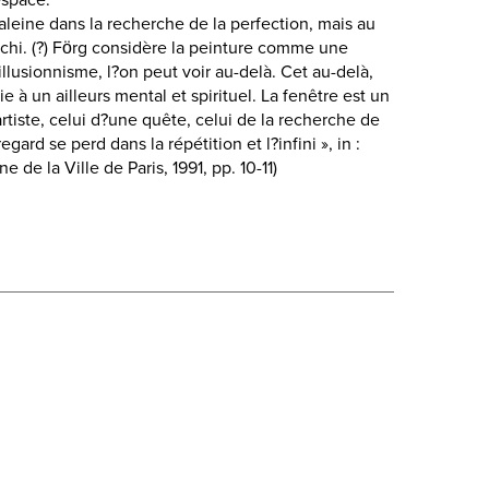
espace.
aleine dans la recherche de la perfection, mais au
léchi. (?) Förg considère la peinture comme une
illusionnisme, l?on peut voir au-delà. Cet au-delà,
e à un ailleurs mental et spirituel. La fenêtre est un
rtiste, celui d?une quête, celui de la recherche de
regard se perd dans la répétition et l?infini », in :
 de la Ville de Paris, 1991, pp. 10-11)