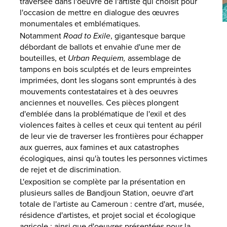
traversée dans l'oeuvre de l'artiste qui choisit pour
l'occasion de mettre en dialogue des œuvres
monumentales et emblématiques.
Notamment
Road to Exile
, gigantesque barque
débordant de ballots et envahie d'une mer de
bouteilles, et
Urban Requiem,
assemblage de
tampons en bois sculptés et de leurs empreintes
imprimées, dont les slogans sont empruntés à des
mouvements contestataires et à des oeuvres
anciennes et nouvelles. Ces pièces plongent
d'emblée dans la problématique de l'exil et des
violences faites à celles et ceux qui tentent au péril
de leur vie de traverser les frontières pour échapper
aux guerres, aux famines et aux catastrophes
écologiques, ainsi qu'à toutes les personnes victimes
de rejet et de discrimination.
L'exposition se complète par la présentation en
plusieurs salles de Bandjoun Station, oeuvre d'art
totale de l'artiste au Cameroun : centre d'art, musée,
résidence d'artistes, et projet social et écologique
agricole ; ainsi que d'oeuvres présentées pour la