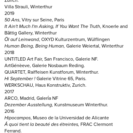
Zürich.
Villa Strauli, Winterthur
2019
50 Ans
, Vitry sur Seine, Paris
It Ain't Much I'm Asking, If You Want The Truth
, Knoerle and
Bättig Gallery, Winterthur
Öl auf Leinwand
, OXYD Kulturzentrum, Wülflingen
Human Being, Being Human,
Galerie Weiertal, Winterthur
2018
UNTITLED Art Fair, San Francisco, Galerie NF.
ArtGénèeve, Galerie Nosbaum Reding.
QUARTET, Raiffeisen Kunstforum, Winterthur.
Hi September !
Galerie Vitrine 65, Paris.
WERKSCHAU, Haus Konstruktiv, Zurich.
2017
ARCO, Madrid, Galería NF
Dezember Ausstellung,
Kunstmuseum Winterthur.
2016
Hipocampos
, Museo de la Universidad de Alicante
Á quoi tient la beauté des étreintes,
FRAC Clermont
Ferrand.