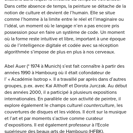
Dans cette absence de temps, la peinture se détache de la
notion de culture et devient de l’humain. Elle se situe
comme l’homme à la limite entre le réel et l’imaginaire ou
l’idéal, un moment où le langage n’en a pas encore pris
possession pour en faire un système de code. Un moment
où la forme reste intuitive et libre, important à une époque
où de l’intelligence digitale et codée avec sa réception
algorithmée s’impose de plus en plus à nos cerveaux.
Abel Auer (* 1974 à Munich) s’est fait connaître à partir des
années 1990 à Hambourg où il était cofondateur de
l’ « Académie Isotrop ». Il a travaillé par après dans d’autres
groupes, p.ex. avec Kai Althoff et Dorota Jurczak. Au début
des années 2000, il a participé à plusieurs expositions
internationales. En parallèle de son activité de peintre, il
explore également le champs culturel
counterculture
, les
couvertures de disques et les vidéos. Il écrit sur la musique
et l’art et par moments s’active comme curateur
d’expositions. Il est également professeur à l'Ecole
supérieure des beaux-arts de Hambourg (HFBK).