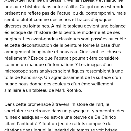
Abel Auer nomme un dessin « William Bleak » et hallucine
une autre histoire dans notre réalité. Ce qui nous est rendu
présent ne reflète pas de l’actuel ou du contemporain, mais
semble plutôt comme des échos et traces d’époques
diverses ou lointaines. Ainsi le tableau devient une balance
éclectique de l’histoire de la peinture moderne et de ses
origines. Les avant-gardes classiques sont passées au crible
et cette déconstruction de la peinture forme la base d’un
arrangement imaginaire et nouveau. Que sont les choses
réellement ? Est-ce que l’abstrait pourrait être considéré
comme un manque d’informations ? Les images d’un
microscope sans analyses scientifiques ressemblent à une
toile de Kandinsky. Un agrandissement de la surface d’un
nuage nous donne des couleurs d’un émerveillement
similaire à un tableau de Mark Rothko.
Dans cette promenade à travers l’histoire de l’art, le
spectateur se retrouve dans un paysage et y rencontre des
ruines classiques – ou est-ce une œuvre de De Chirico
citant l’antiquité ? Tout un jeu de reflets composé de
citations dans lequel la linéarité du temps se voit brisée.