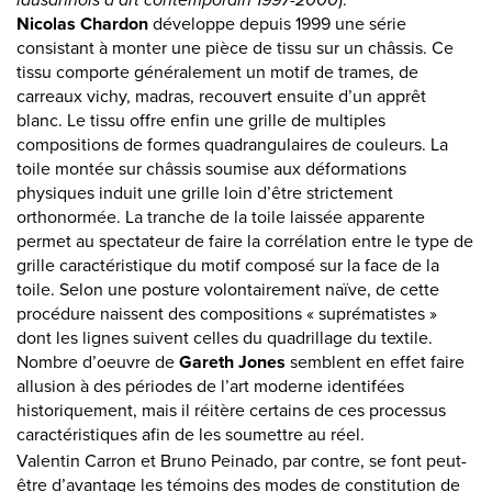
lausannois d’art contemporain 1997-2000
).
Nicolas Chardon
développe depuis 1999 une série
consistant à monter une pièce de tissu sur un châssis. Ce
tissu comporte généralement un motif de trames, de
carreaux vichy, madras, recouvert ensuite d’un apprêt
blanc. Le tissu offre enfin une grille de multiples
compositions de formes quadrangulaires de couleurs. La
toile montée sur châssis soumise aux déformations
physiques induit une grille loin d’être strictement
orthonormée. La tranche de la toile laissée apparente
permet au spectateur de faire la corrélation entre le type de
grille caractéristique du motif composé sur la face de la
toile. Selon une posture volontairement naïve, de cette
procédure naissent des compositions « suprématistes »
dont les lignes suivent celles du quadrillage du textile.
Nombre d’oeuvre de
Gareth Jones
semblent en effet faire
allusion à des périodes de l’art moderne identifées
historiquement, mais il réitère certains de ces processus
caractéristiques afin de les soumettre au réel.
Valentin Carron et Bruno Peinado, par contre, se font peut-
être d’avantage les témoins des modes de constitution de