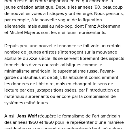
Berlin reste un centre important en ce qui concerne la
jeune création artistique. Depuis les années ’90, beaucoup
de nouvelles voies artistiques y ont émergé. Nous pensons,
par exemple, à la nouvelle vague de la figuration
allemande, mais aussi au néo-pop, dont Franz Ackermann
et Michel Majerus sont les meilleurs représentants.
Depuis peu, une nouvelle tendance se fait voir: un certain
nombre de jeunes artistes s’interrogent sur la mouvance
abstraite du XXe siècle. Ils se servent librement des aspects
formels des divers courants artistiques comme le
minimalisme américain, le suprématisme russe, l’avant-
garde du Bauhaus et de Stijl. Ils articulent consciemment
les données de l’histoire, mais en changent le sens de
lecture par des juxtapositions osées, par l’introduction de
matériaux surprenants ou encore par la combinaison de
systèmes esthétiques.
Ainsi,
Jens Wolf
récupère le formalisme de l’art américain
des années 1950 et 1960 pour le représenter d’une manière
accidentée sur un support de contreplaqué brut, où nature