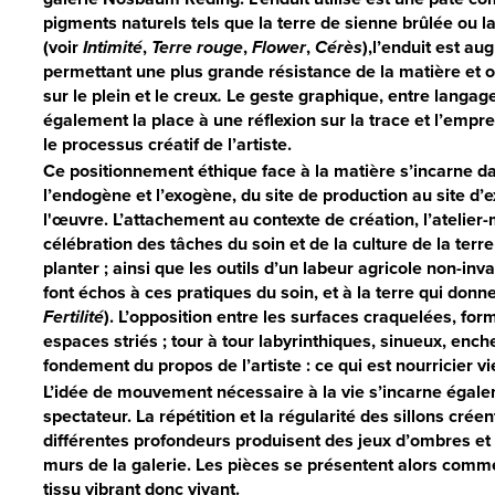
pigments naturels tels que la terre de sienne brûlée ou 
(voir
Intimité
,
Terre rouge
,
Flower
,
Cérès
),l’enduit est au
permettant une plus grande résistance de la matière et o
sur le plein et le creux
.
Le geste graphique, entre langage 
également la place à une réflexion sur la trace et l’emprei
le processus créatif de l’artiste.
Ce positionnement éthique face à la matière s’incarne da
l’endogène et l’exogène, du site de production au site d’e
l'œuvre. L’attachement au contexte de création, l’atelier
célébration des tâches du soin et de la culture de la terre
planter ; ainsi que les outils d’un labeur agricole non-in
font échos à ces pratiques du soin, et à la terre qui donn
Fertilité
). L’opposition entre les surfaces craquelées, form
espaces striés ; tour à tour labyrinthiques, sinueux, enche
fondement du propos de l’artiste : ce qui est nourricier 
L’idée de mouvement nécessaire à la vie s’incarne égale
spectateur. La répétition et la régularité des sillons cré
différentes profondeurs produisent des jeux d’ombres et 
murs de la galerie. Les pièces se présentent alors comme
tissu vibrant donc vivant.