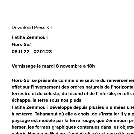
Download Press Kit
Fatiha Zemmouri
Hors-Sol
08.11.22 - 07.01.23
Vernissage le mardi 8 novembre à 18h
Hors-So
l se présente comme une œuvre du renversement
effet sur l’inversement des ordres naturels de l’horizontali
terrestre et du céleste, du fécond et de l’infertile, en off
échappe, la terre sous nos pieds.
Fatiha Zemmouri développe depuis plusieurs années une 
à
sa terre
, Tahanaout où elle a choisi de s’installer il y a
paysage est modelé par la terre rouge, que Zemmouri prél
herser, les formes graphiques contenues dans les objets-
galerie Nosbaum Reding. L’enduit utilisé est une pâte co