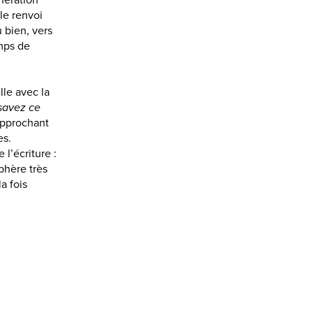
nération
le renvoi
u bien, vers
emps de
lle avec la
savez ce
 approchant
es.
l’écriture :
phère très
a fois