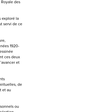
e Royale des
 exploré la
t servi de ce
ure,
années 1920-
dessinée
ont ces deux
’avancer et
nts
irituelles, de
 et au
rsonnels ou