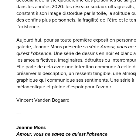
découlant de la vie quotidienne des personnes de sa gé
dans les années 2020: les réseaux sociaux ultragressifs, 
constant à son image distordue par la toile, la solitude o
des confins plus personnels, la fragilité de l’être et le t
l’existence.
Aujourd’hui, pour sa toute première exposition personne
galerie, Jeanne Mons présente sa série
Amour, vous ne 
qu’est l’absence
. Une série de dessins en noir et blanc
les amours fictives, imaginaires, détruites ou interrompu
Elle parle de cela avec une intention commune à celle de 
préserver la description, un ressenti tangible, une atmos
graphique qui communique ses sentiments. Une série à l
mélancolique et pleine d’espoir pour l’avenir.
Vincent Vanden Bogaard
---
Jeanne Mons
Amour, vous ne savez ce qu'est l'absence