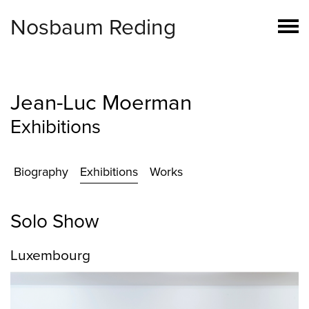
Nosbaum Reding
Jean-Luc Moerman
Exhibitions
Biography
Exhibitions
Works
Solo Show
Luxembourg