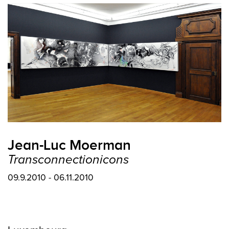
Jean-Luc Moerman
Transconnectionicons
09.9.2010 - 06.11.2010