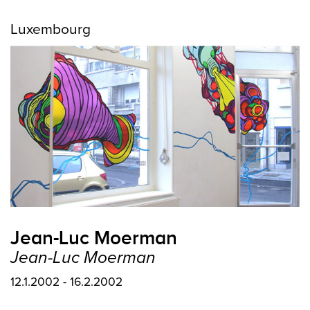
Luxembourg
Jean-Luc Moerman
Jean-Luc Moerman
12.1.2002 - 16.2.2002