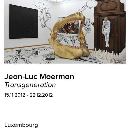
Jean-Luc Moerman
Transgeneration
15.11.2012 - 22.12.2012
Luxembourg