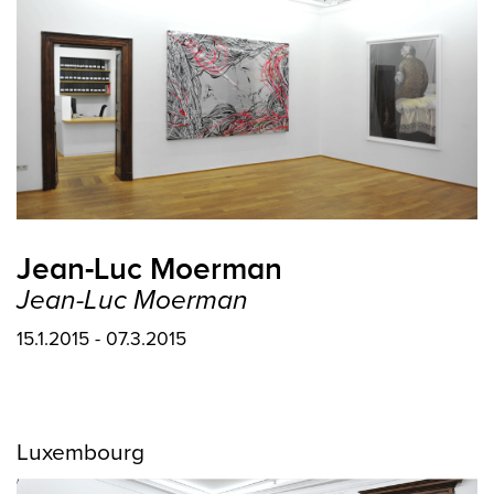
Jean-Luc Moerman
Jean-Luc Moerman
15.1.2015 - 07.3.2015
Luxembourg