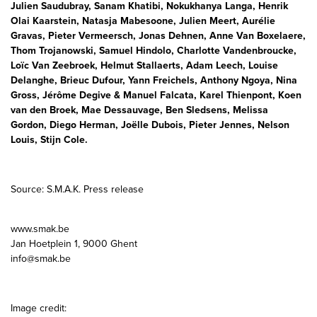
Julien Saudubray, Sanam Khatibi, Nokukhanya Langa, Henrik
Olai Kaarstein, Natasja Mabesoone, Julien Meert, Aurélie
Gravas, Pieter Vermeersch, Jonas Dehnen, Anne Van Boxelaere,
Thom Trojanowski, Samuel Hindolo, Charlotte Vandenbroucke,
Loïc Van Zeebroek, Helmut Stallaerts, Adam Leech, Louise
Delanghe, Brieuc Dufour, Yann Freichels, Anthony Ngoya, Nina
Gross, Jérôme Degive & Manuel Falcata, Karel Thienpont, Koen
van den Broek, Mae Dessauvage, Ben Sledsens, Melissa
Gordon, Diego Herman, Joëlle Dubois, Pieter Jennes, Nelson
Louis, Stijn Cole.
Source: S.M.A.K. Press release
www.smak.be
Jan Hoetplein 1, 9000 Ghent
info@smak.be
Image credit: