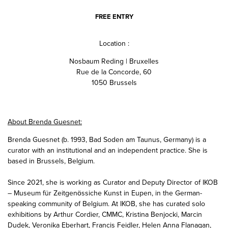
Nosbaum Reding | Bruxelles
Rue de la Concorde, 60
1050 Brussels
About Brenda Guesnet:
Brenda Guesnet (b. 1993, Bad Soden am Taunus, Germany) is a
curator with an institutional and an independent practice. She is
based in Brussels, Belgium.
Since 2021, she is working as Curator and Deputy Director of IKOB
– Museum für Zeitgenössiche Kunst in Eupen, in the German-
speaking community of Belgium. At IKOB, she has curated solo
exhibitions by
Arthur Cordier
,
CMMC
,
Kristina Benjocki
,
Marcin
Dudek
,
Veronika Eberhart
, Francis Feidler, Helen Anna Flanagan,
Alexandra Tretter
, among others, as well as the group exhibitions
“Eat the Rainbow”
,
“All our Yesterdays”
, and the
“IKOB – Feminist
Art Prize”
. She also curates and coordinates the museum's public
and educational programmes, and produces
the podcast ‘apropos'
.