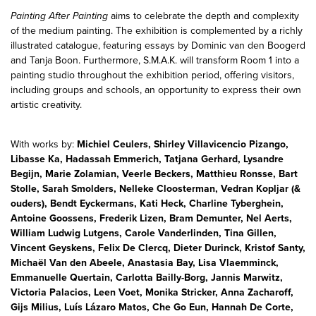
Painting After Painting
aims to celebrate the depth and complexity
of the medium painting. The exhibition is complemented by a richly
illustrated catalogue, featuring essays by Dominic van den Boogerd
and Tanja Boon. Furthermore, S.M.A.K. will transform Room 1 into a
painting studio throughout the exhibition period, offering visitors,
including groups and schools, an opportunity to express their own
artistic creativity.
With works by:
Michiel Ceulers, Shirley Villavicencio Pizango,
Libasse Ka, Hadassah Emmerich, Tatjana Gerhard, Lysandre
Begijn, Marie Zolamian, Veerle Beckers, Matthieu Ronsse, Bart
Stolle, Sarah Smolders, Nelleke Cloosterman, Vedran Kopljar (&
ouders), Bendt Eyckermans, Kati Heck, Charline Tyberghein,
Antoine Goossens, Frederik Lizen, Bram Demunter, Nel Aerts,
William Ludwig Lutgens, Carole Vanderlinden, Tina Gillen,
Vincent Geyskens, Felix De Clercq, Dieter Durinck, Kristof Santy,
Michaël Van den Abeele, Anastasia Bay, Lisa Vlaemminck,
Emmanuelle Quertain, Carlotta Bailly-Borg, Jannis Marwitz,
Victoria Palacios, Leen Voet, Monika Stricker, Anna Zacharoff,
Gijs Milius, Luís Lázaro Matos, Che Go Eun, Hannah De Corte,