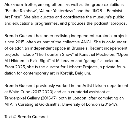
Brenda Guesnet has been realising independent curatorial projects
since 2015, often as part of the collective ANGL. She is co-founder
of celador, an independent space in Brussels. Recent independent
projects include
“The Fountain Show” at Kunsthal Mechelen
,
“Open
M | Hidden in Plain Sight”
at M Leuven and
“garage” at celador
.
From 2025, she is the curator for
Liebaert Projects
, a private foun­
da­tion for contemporary art in Kortrijk, Belgium.
Brenda Guesnet previously worked in the Artist Liaison department
at White Cube (2017-2020) and as a curatorial assistant at
Tenderpixel Gallery (2016-17), both in London, after completing an
MFA in Curating at Goldsmiths, University of London (2015-17).
Text © Brenda Guesnet
Image: Xavier Mary, Group exhibition view,
About Epic Myths
,
Nosbaum Reding Bruxelles, Brussels, 2024-2025. Photo:
©
Audrey
Jonchères