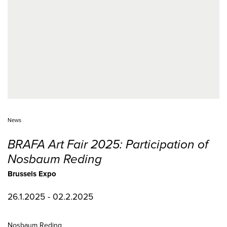
News
BRAFA Art Fair 2025: Participation of
Nosbaum Reding
Brussels Expo
26.1.2025 - 02.2.2025
Nosbaum Reding
Booth B125
VENUE
BRAFA Art Fair – Brussels Expo
(Hall 3)
Place de Belgique 1
B-1020 Brussels
PUBLIC OPENING DAYS
26 January - 2 February 2025