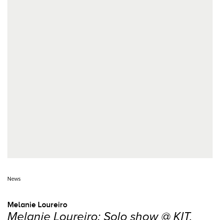
News
Melanie Loureiro
Melanie Loureiro: Solo show @ KIT,
Düsseldorf (DE)
"Die Verbundenheit der Kreaturen | The Interconnectedness
of Creatures"